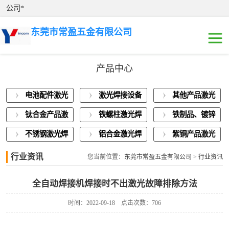
公司*
东莞市常盈五金有限公司
产品中心
电池配件激光焊
电池配件激光
激光焊接设备
其他产品激光
接
激光焊接设备展
焊接
展示
焊接
钛合金产品激
铁螺柱激光焊
铁制品、镀锌
示
其他产品激光焊
光焊接
接加工
板激光焊接
不锈钢激光焊
铝合金激光焊
紫铜产品激光
接
钛合金产品激光
接
接
焊接
行业资讯
您当前位置：
东莞市常盈五金有限公司
>
行业资讯
焊接
铁螺柱激光焊接
全自动焊接机焊接时不出激光故障排除方法
加工
铁制品、镀锌板
时间：2022-09-18
点击次数：706
激光焊接
不锈钢激光焊接