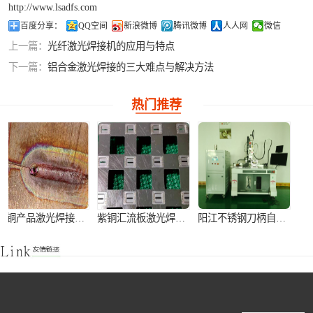
http://www.lsadfs.com
铝合金激光焊接
百度分享：
QQ空间
新浪微博
腾讯微博
人人网
微信
上一篇：
光纤激光焊接机的应用与特点
紫铜产品激光焊
下一篇：
铝合金激光焊接的三大难点与解决方法
接
热门推荐
紫铜产品激光焊接加工
紫铜汇流板激光焊接加工
阳江不锈钢刀柄自动激光焊接机