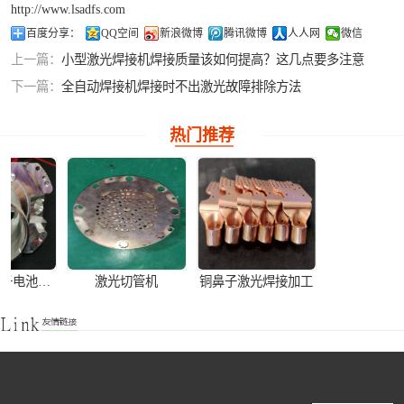
http://www.lsadfs.com
铝合金激光焊接
百度分享：
QQ空间
新浪微博
腾讯微博
人人网
微信
上一篇：
小型激光焊接机焊接质量该如何提高？这几点要多注意
紫铜产品激光焊
下一篇：
全自动焊接机焊接时不出激光故障排除方法
接
热门推荐
全自动铝离子电池壳激光焊接机
激光切管机
铜鼻子激光焊接加工