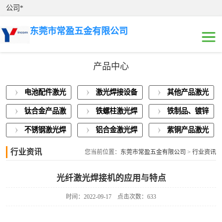
公司*
东莞市常盈五金有限公司
产品中心
电池配件激光焊
电池配件激光
激光焊接设备
其他产品激光
接
激光焊接设备展
焊接
展示
焊接
钛合金产品激
铁螺柱激光焊
铁制品、镀锌
示
其他产品激光焊
光焊接
接加工
板激光焊接
不锈钢激光焊
铝合金激光焊
紫铜产品激光
接
钛合金产品激光
接
接
焊接
行业资讯
您当前位置：
东莞市常盈五金有限公司
>
行业资讯
焊接
铁螺柱激光焊接
光纤激光焊接机的应用与特点
加工
铁制品、镀锌板
时间：2022-09-17
点击次数：633
激光焊接
不锈钢激光焊接