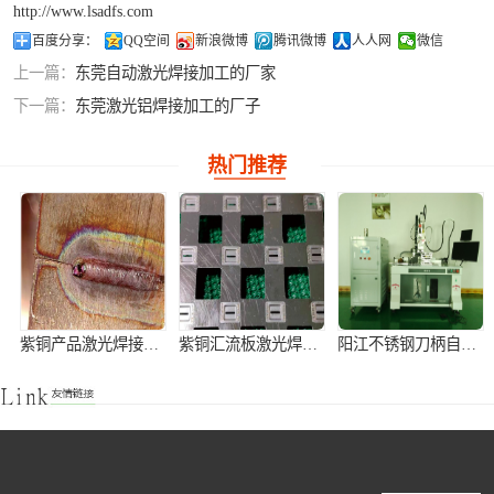
http://www.lsadfs.com
铝合金激光焊接
百度分享：
QQ空间
新浪微博
腾讯微博
人人网
微信
上一篇：
东莞自动激光焊接加工的厂家
紫铜产品激光焊
下一篇：
东莞激光铝焊接加工的厂子
接
热门推荐
紫铜产品激光焊接加工
紫铜汇流板激光焊接加工
阳江不锈钢刀柄自动激光焊接机