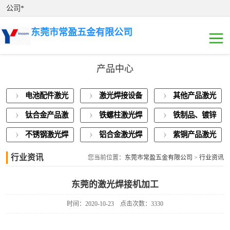
公司*
东莞市常盈五金有限公司
产品中心
电池配件激光焊
电池配件激光
激光焊接设备
其他产品激光
接
激光焊接设备展
焊接
展示
焊接
钛合金产品激
铁螺柱激光焊
铁制品、镀锌
示
其他产品激光焊
光焊接
接加工
板激光焊接
不锈钢激光焊
铝合金激光焊
紫铜产品激光
接
钛合金产品激光
接
接
焊接
行业资讯
您当前位置：
东莞市常盈五金有限公司
>
行业资讯
焊接
铁螺柱激光焊接
东莞的激光焊接机加工
加工
铁制品、镀锌板
时间：2020-10-23
点击次数：3330
激光焊接
不锈钢激光焊接