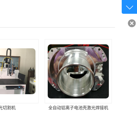
客服q
32840
光切割机
全自动铝离子电池壳激光焊接机