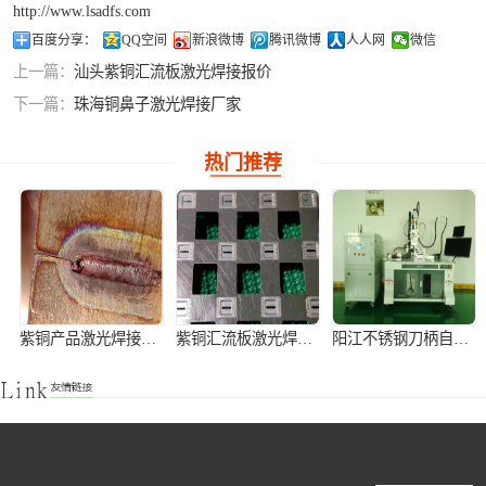
http://www.lsadfs.com
铝合金激光焊接
百度分享：
QQ空间
新浪微博
腾讯微博
人人网
微信
上一篇：
汕头紫铜汇流板激光焊接报价
紫铜产品激光焊
下一篇：
珠海铜鼻子激光焊接厂家
接
热门推荐
紫铜产品激光焊接加工
紫铜汇流板激光焊接加工
阳江不锈钢刀柄自动激光焊接机