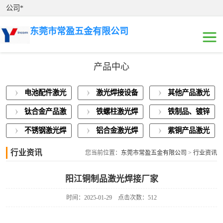
公司*
东莞市常盈五金有限公司
产品中心
电池配件激光焊
电池配件激光
激光焊接设备
其他产品激光
接
激光焊接设备展
焊接
展示
焊接
钛合金产品激
铁螺柱激光焊
铁制品、镀锌
示
其他产品激光焊
光焊接
接加工
板激光焊接
不锈钢激光焊
铝合金激光焊
紫铜产品激光
接
钛合金产品激光
接
接
焊接
行业资讯
您当前位置：
东莞市常盈五金有限公司
>
行业资讯
焊接
铁螺柱激光焊接
阳江铜制品激光焊接厂家
加工
铁制品、镀锌板
时间：2025-01-29
点击次数：512
激光焊接
不锈钢激光焊接