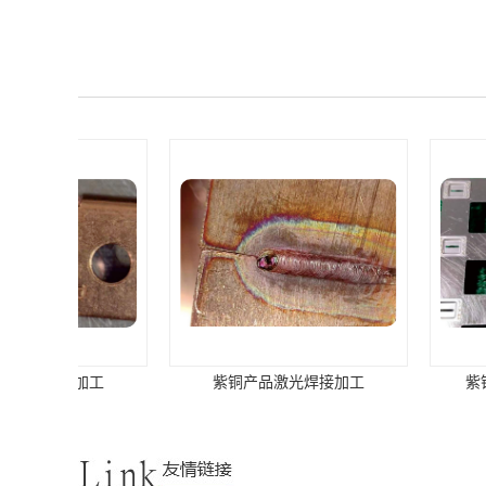
紫铜产品激光焊接加工
紫铜汇流板激