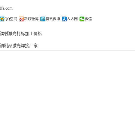
dfs.com
QQ空间
新浪微博
腾讯微博
人人网
微信
镭射激光打标加工价格
铜制品激光焊接厂家