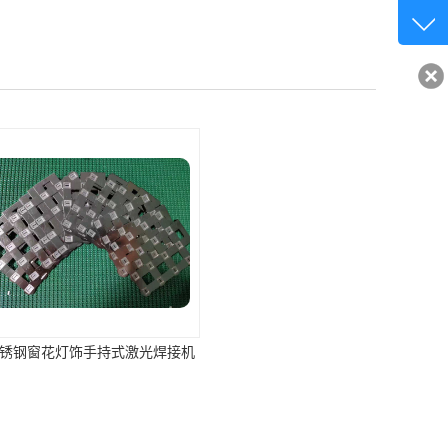
客服q
32840
饰手持式激光焊接机
激光切割机