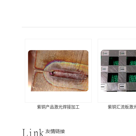
品激光焊接加工
紫铜汇流板激光焊接加工
阳江