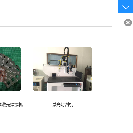
客服q
32840
光切割机
全自动铝离子电池壳激光焊接机