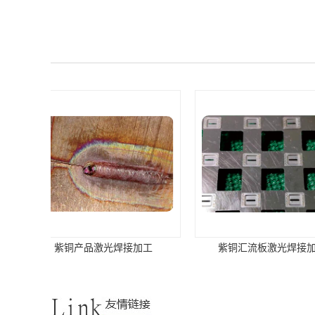
紫铜汇流板激光焊接加工
阳江不锈钢刀柄自