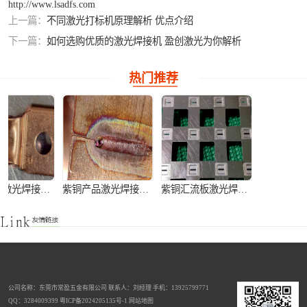
http://www.lsadfs.com
上一篇：
不同激光打标机原理解析 优点介绍
铝合金激光焊接
下一篇：
如何选购优质的激光焊接机 盈创激光为你解析
紫铜产品激光焊
热门推荐
接
紫铜端子激光焊接加工
紫铜产品激光焊接加工
紫铜汇流板激光焊接加工
公司名称：东莞市常盈五金有限公司 联系人：刘经理 手机：13925799771
阳江不锈钢刀柄自动激光焊接机
不锈钢窗花灯饰手持式激光焊接机
激光切割机
QQ：3284009399
粤ICP备2024205135号-1
网站地图