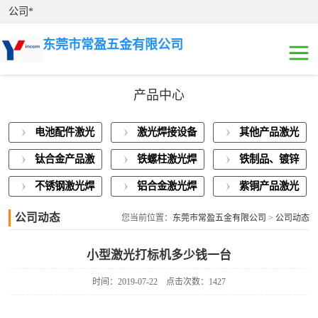
公司*
东莞市常盈五金有限公司
产品中心
电池配件激光焊
电池配件激光
激光焊接设备
其他产品激光
接
激光焊接设备展
焊接
展示
焊接
钛合金产品激
铁螺柱激光焊
铁制品、镀锌
示
其他产品激光焊
光焊接
接加工
板激光焊接
不锈钢激光焊
铝合金激光焊
紫铜产品激光
接
钛合金产品激光
接
接
焊接
公司动态
您当前位置：
东莞市常盈五金有限公司
>
公司动态
焊接
铁螺柱激光焊接
小型激光打标机多少钱一台
加工
铁制品、镀锌板
时间：2019-07-22
点击次数：1427
激光焊接
不锈钢激光焊接