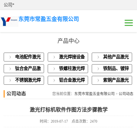
公司*
东莞市常盈五金有限公司
产品中心
电池配件激光焊
电池配件激光
激光焊接设备
其他产品激光
接
激光焊接设备展
焊接
展示
焊接
钛合金产品激
铁螺柱激光焊
铁制品、镀锌
示
其他产品激光焊
光焊接
接加工
板激光焊接
不锈钢激光焊
铝合金激光焊
紫铜产品激光
接
钛合金产品激光
接
接
焊接
公司动态
您当前位置：
东莞市常盈五金有限公司
>
公司动态
焊接
铁螺柱激光焊接
激光打标机软件作图方法步骤教学
加工
铁制品、镀锌板
时间：2019-07-17
点击次数：2470
激光焊接
不锈钢激光焊接