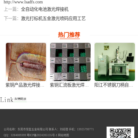
http://www.lsadfs.com
上一篇：
全自动化电池激光焊接机
铝合金激光焊接
下一篇：
激光打标机五金激光喷码应用工艺
紫铜产品激光焊
热门推荐
接
紫铜产品激光焊接加工
紫铜汇流板激光焊接加工
阳江不锈钢刀柄自动激光焊接机
公司名称：东莞市常盈五金有限公司 联系人：刘经理 手机：13925799771
不锈钢窗花灯饰手持式激光焊接机
激光切割机
全自动铝离子电池壳激光焊接机
QQ：3284009399
粤ICP备2024205135号-1
网站地图