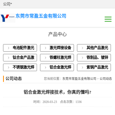
公司*
东莞市常盈五金有限公司
产品中心
电池配件激光焊
电池配件激光
激光焊接设备
其他产品激光
接
激光焊接设备展
焊接
展示
焊接
钛合金产品激
铁螺柱激光焊
铁制品、镀锌
示
其他产品激光焊
光焊接
接加工
板激光焊接
不锈钢激光焊
铝合金激光焊
紫铜产品激光
接
钛合金产品激光
接
接
焊接
公司动态
您当前位置：
东莞市常盈五金有限公司
>
公司动态
焊接
铁螺柱激光焊接
铝合金激光焊接技术，你真的懂吗?
加工
铁制品、镀锌板
时间：2020-03-23
点击次数：1336
激光焊接
不锈钢激光焊接