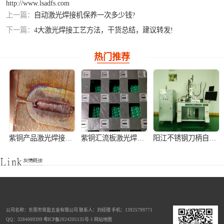
http://www.lsadfs.com
上一篇：
自动激光焊接机保养一次多少钱?
铝合金激光焊接
下一篇：
4大激光焊接工艺方法，干货总结，建议转发!
紫铜产品激光焊
热门推荐
接
紫铜产品激光焊接加工
紫铜汇流板激光焊接加工
阳江不锈钢刀柄自动激光焊接机
公司名称：东莞市常盈五金有限公司 联系人：刘经理 手机：13925799771
不锈钢窗花灯饰手持式激光焊接机
激光切割机
全自动铝离子电池壳激光焊接机
QQ：3284009399
粤ICP备2024205135号-1
网站地图