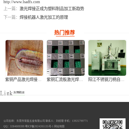
http://www.lsadfs.com
上一篇：
激光焊接正成为塑料制品加工新趋势
铝合金激光焊接
下一篇：
焊接机器人激光加工的原理
紫铜产品激光焊
热门推荐
接
紫铜产品激光焊接加工
紫铜汇流板激光焊接加工
阳江不锈钢刀柄自动激光焊接机
公司名称：东莞市常盈五金有限公司 联系人：刘经理 手机：13925799771
不锈钢窗花灯饰手持式激光焊接机
激光切割机
全自动铝离子电池壳激光焊接机
QQ：3284009399
粤ICP备2024205135号-1
网站地图