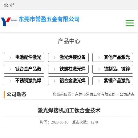
公司*
东莞市常盈五金有限公司
产品中心
电池配件激光焊
电池配件激光
激光焊接设备
其他产品激光
接
激光焊接设备展
焊接
展示
焊接
钛合金产品激
铁螺柱激光焊
铁制品、镀锌
示
其他产品激光焊
光焊接
接加工
板激光焊接
不锈钢激光焊
铝合金激光焊
紫铜产品激光
接
钛合金产品激光
接
接
焊接
公司动态
您当前位置：
东莞市常盈五金有限公司
>
公司动态
焊接
铁螺柱激光焊接
激光焊接机加工钛合金技术
加工
铁制品、镀锌板
时间：2020-03-10
点击次数：1279
激光焊接
不锈钢激光焊接