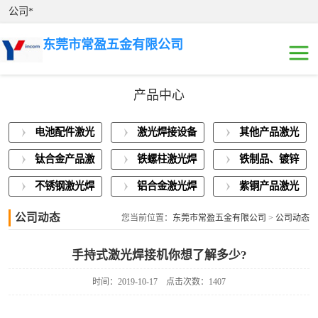
公司*
东莞市常盈五金有限公司
产品中心
电池配件激光焊
电池配件激光
激光焊接设备
其他产品激光
接
激光焊接设备展
焊接
展示
焊接
钛合金产品激
铁螺柱激光焊
铁制品、镀锌
示
其他产品激光焊
光焊接
接加工
板激光焊接
不锈钢激光焊
铝合金激光焊
紫铜产品激光
接
钛合金产品激光
接
接
焊接
公司动态
您当前位置：
东莞市常盈五金有限公司
>
公司动态
焊接
铁螺柱激光焊接
手持式激光焊接机你想了解多少?
加工
铁制品、镀锌板
时间：2019-10-17
点击次数：1407
激光焊接
不锈钢激光焊接