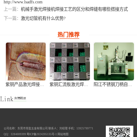
http://www.lsadfs.com
上一篇：
机械手激光焊接机焊接工艺的区分和焊缝有哪些搭接方式
铝合金激光焊接
下一篇：
激光切管机有什么优势?
紫铜产品激光焊
热门推荐
接
紫铜产品激光焊接加工
紫铜汇流板激光焊接加工
阳江不锈钢刀柄自动激光焊接机
公司名称：东莞市常盈五金有限公司 联系人：刘经理 手机：13925799771
不锈钢窗花灯饰手持式激光焊接机
激光切割机
全自动铝离子电池壳激光焊接机
QQ：3284009399
粤ICP备2024205135号-1
网站地图