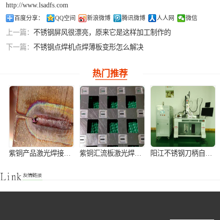
http://www.lsadfs.com
铝合金激光焊接
百度分享：
QQ空间
新浪微博
腾讯微博
人人网
微信
上一篇：
不锈钢屏风很漂亮，原来它是这样加工制作的
紫铜产品激光焊
下一篇：
不锈钢点焊机点焊薄板变形怎么解决
接
热门推荐
紫铜产品激光焊接加工
紫铜汇流板激光焊接加工
阳江不锈钢刀柄自动激光焊接机