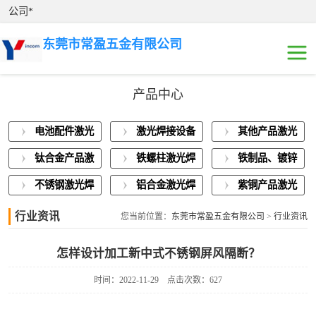
公司*
东莞市常盈五金有限公司
产品中心
电池配件激光焊
电池配件激光
激光焊接设备
其他产品激光
接
激光焊接设备展
焊接
展示
焊接
钛合金产品激
铁螺柱激光焊
铁制品、镀锌
示
其他产品激光焊
光焊接
接加工
板激光焊接
不锈钢激光焊
铝合金激光焊
紫铜产品激光
接
钛合金产品激光
接
接
焊接
行业资讯
您当前位置：
东莞市常盈五金有限公司
>
行业资讯
焊接
铁螺柱激光焊接
怎样设计加工新中式不锈钢屏风隔断？
加工
铁制品、镀锌板
时间：2022-11-29
点击次数：627
激光焊接
不锈钢激光焊接