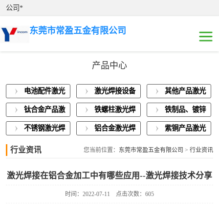
公司*
东莞市常盈五金有限公司
产品中心
电池配件激光焊
电池配件激光
激光焊接设备
其他产品激光
接
激光焊接设备展
焊接
展示
焊接
钛合金产品激
铁螺柱激光焊
铁制品、镀锌
示
其他产品激光焊
光焊接
接加工
板激光焊接
不锈钢激光焊
铝合金激光焊
紫铜产品激光
接
钛合金产品激光
接
接
焊接
行业资讯
您当前位置：
东莞市常盈五金有限公司
>
行业资讯
焊接
铁螺柱激光焊接
激光焊接在铝合金加工中有哪些应用--激光焊接技术分享
加工
铁制品、镀锌板
时间：2022-07-11
点击次数：605
激光焊接
不锈钢激光焊接