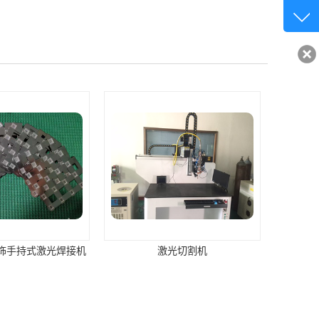
客服q
32840
饰手持式激光焊接机
激光切割机