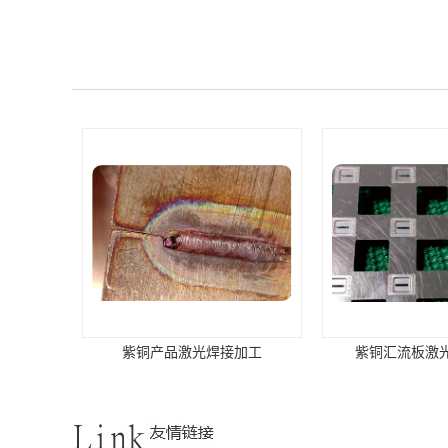
紫铜产品激光焊接加工
紫铜汇流板激