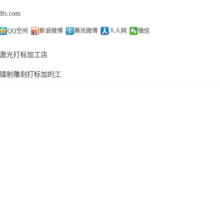
dfs.com
QQ空间
新浪微博
腾讯微博
人人网
微信
激光打标加工店
镭射雕刻打标加的工