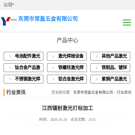
公司*
东莞市常盈五金有限公司
产品中心
电池配件激光焊
电池配件激光
激光焊接设备
其他产品激光
接
激光焊接设备展
焊接
展示
焊接
钛合金产品激
铁螺柱激光焊
铁制品、镀锌
示
其他产品激光焊
光焊接
接加工
板激光焊接
不锈钢激光焊
铝合金激光焊
紫铜产品激光
接
钛合金产品激光
接
接
焊接
行业资讯
您当前位置：
东莞市常盈五金有限公司
>
行业资讯
焊接
铁螺柱激光焊接
江西镭射激光打标加工
加工
铁制品、镀锌板
时间：2020-10-24
点击次数：3151
激光焊接
不锈钢激光焊接