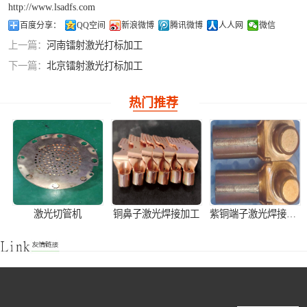
http://www.lsadfs.com
铝合金激光焊接
百度分享：
QQ空间
新浪微博
腾讯微博
人人网
微信
上一篇：
河南镭射激光打标加工
紫铜产品激光焊
下一篇：
北京镭射激光打标加工
接
热门推荐
激光切管机
铜鼻子激光焊接加工
紫铜端子激光焊接产品加工