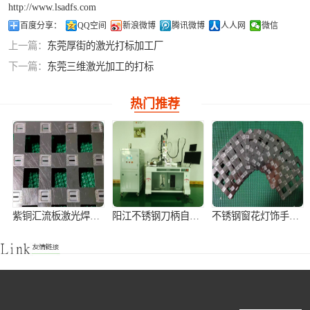
http://www.lsadfs.com
铝合金激光焊接
百度分享：
QQ空间
新浪微博
腾讯微博
人人网
微信
上一篇：
东莞厚街的激光打标加工厂
紫铜产品激光焊
下一篇：
东莞三维激光加工的打标
接
热门推荐
紫铜汇流板激光焊接加工
阳江不锈钢刀柄自动激光焊接机
不锈钢窗花灯饰手持式激光焊接机