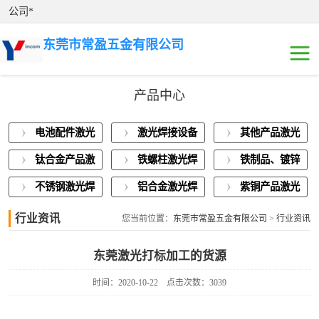
公司*
东莞市常盈五金有限公司
产品中心
电池配件激光焊
电池配件激光
激光焊接设备
其他产品激光
接
激光焊接设备展
焊接
展示
焊接
钛合金产品激
铁螺柱激光焊
铁制品、镀锌
示
其他产品激光焊
光焊接
接加工
板激光焊接
不锈钢激光焊
铝合金激光焊
紫铜产品激光
接
钛合金产品激光
接
接
焊接
行业资讯
您当前位置：
东莞市常盈五金有限公司
>
行业资讯
焊接
铁螺柱激光焊接
东莞激光打标加工的货源
加工
铁制品、镀锌板
时间：2020-10-22
点击次数：3039
激光焊接
不锈钢激光焊接