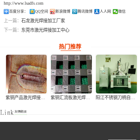
http://www.lsadfs.com
铝合金激光焊接
百度分享：
QQ空间
新浪微博
腾讯微博
人人网
微信
上一篇：
石龙激光焊接加工厂家
紫铜产品激光焊
下一篇：
东莞市激光焊接加工中心
接
热门推荐
紫铜产品激光焊接加工
紫铜汇流板激光焊接加工
阳江不锈钢刀柄自动激光焊接机