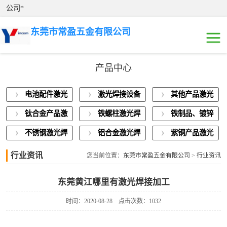
公司*
东莞市常盈五金有限公司
产品中心
电池配件激光焊
电池配件激光
激光焊接设备
其他产品激光
接
激光焊接设备展
焊接
展示
焊接
钛合金产品激
铁螺柱激光焊
铁制品、镀锌
示
其他产品激光焊
光焊接
接加工
板激光焊接
不锈钢激光焊
铝合金激光焊
紫铜产品激光
接
钛合金产品激光
接
接
焊接
行业资讯
您当前位置：
东莞市常盈五金有限公司
>
行业资讯
焊接
铁螺柱激光焊接
东莞黄江哪里有激光焊接加工
加工
铁制品、镀锌板
时间：2020-08-28
点击次数：1032
激光焊接
不锈钢激光焊接