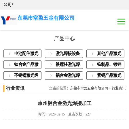
公司*
东莞市常盈五金有限公司
产品中心
电池配件激光焊
电池配件激光
激光焊接设备
其他产品激光
接
激光焊接设备展
焊接
展示
焊接
钛合金产品激
铁螺柱激光焊
铁制品、镀锌
示
其他产品激光焊
光焊接
接加工
板激光焊接
不锈钢激光焊
铝合金激光焊
紫铜产品激光
接
钛合金产品激光
接
接
焊接
行业资讯
您当前位置：
东莞市常盈五金有限公司
>
行业资讯
焊接
铁螺柱激光焊接
惠州铝合金激光焊接加工
加工
铁制品、镀锌板
时间：2026-02-15
点击次数：227
激光焊接
不锈钢激光焊接