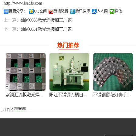
http://www.lsadfs.com
铝合金激光焊接
百度分享：
QQ空间
新浪微博
腾讯微博
人人网
微信
上一篇：
汕尾6063激光焊接加工厂家
紫铜产品激光焊
下一篇：
汕尾6061激光焊接加工厂家
接
热门推荐
紫铜汇流板激光焊接加工
阳江不锈钢刀柄自动激光焊接机
不锈钢窗花灯饰手持式激光焊接机