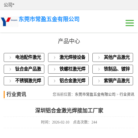
公司*
东莞市常盈五金有限公司
产品中心
电池配件激光焊
电池配件激光
激光焊接设备
其他产品激光
接
激光焊接设备展
焊接
展示
焊接
钛合金产品激
铁螺柱激光焊
铁制品、镀锌
示
其他产品激光焊
光焊接
接加工
板激光焊接
不锈钢激光焊
铝合金激光焊
紫铜产品激光
接
钛合金产品激光
接
接
焊接
行业资讯
您当前位置：
东莞市常盈五金有限公司
>
行业资讯
焊接
铁螺柱激光焊接
深圳铝合金激光焊接加工厂家
加工
铁制品、镀锌板
时间：2026-02-10
点击次数：244
激光焊接
不锈钢激光焊接