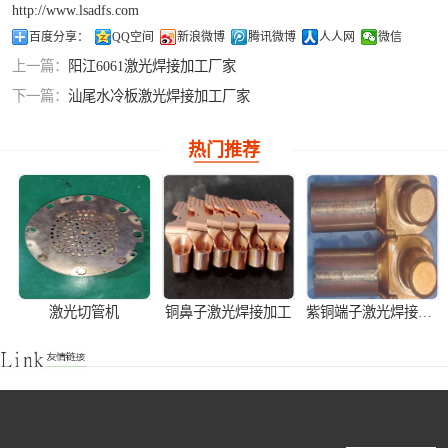
http://www.lsadfs.com
铝合金激光焊接
百度分享：
QQ空间
新浪微博
腾讯微博
人人网
微信
上一篇：
阳江6061激光焊接加工厂家
紫铜产品激光焊
下一篇：
汕尾水冷板激光焊接加工厂家
接
热门推荐
激光切管机
铜鼻子激光焊接加工
紫铜端子激光焊接产品加工