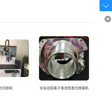
客服q
32840
光切割机
全自动铝离子电池壳激光焊接机