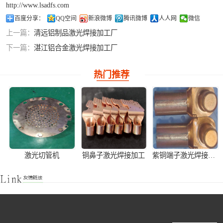
http://www.lsadfs.com
铝合金激光焊接
百度分享：
QQ空间
新浪微博
腾讯微博
人人网
微信
上一篇：
清远铝制品激光焊接加工厂
紫铜产品激光焊
下一篇：
湛江铝合金激光焊接加工厂
接
热门推荐
激光切管机
铜鼻子激光焊接加工
紫铜端子激光焊接产品加工