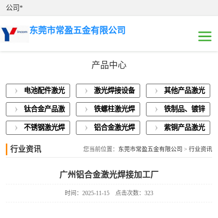
公司*
东莞市常盈五金有限公司
产品中心
电池配件激光焊
电池配件激光
激光焊接设备
其他产品激光
接
激光焊接设备展
焊接
展示
焊接
钛合金产品激
铁螺柱激光焊
铁制品、镀锌
示
其他产品激光焊
光焊接
接加工
板激光焊接
不锈钢激光焊
铝合金激光焊
紫铜产品激光
接
钛合金产品激光
接
接
焊接
行业资讯
您当前位置：
东莞市常盈五金有限公司
>
行业资讯
焊接
铁螺柱激光焊接
广州铝合金激光焊接加工厂
加工
铁制品、镀锌板
时间：2025-11-15
点击次数：323
激光焊接
不锈钢激光焊接