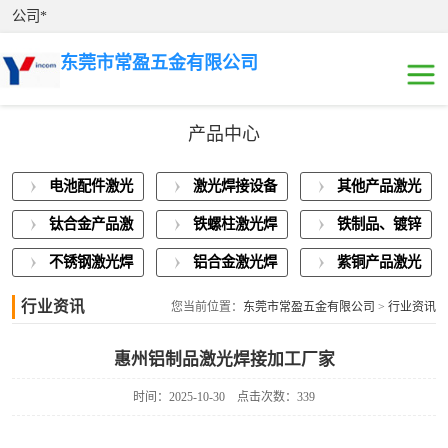
公司*
东莞市常盈五金有限公司
产品中心
电池配件激光焊
电池配件激光
激光焊接设备
其他产品激光
接
激光焊接设备展
焊接
展示
焊接
钛合金产品激
铁螺柱激光焊
铁制品、镀锌
示
其他产品激光焊
光焊接
接加工
板激光焊接
不锈钢激光焊
铝合金激光焊
紫铜产品激光
接
钛合金产品激光
接
接
焊接
行业资讯
您当前位置：
东莞市常盈五金有限公司
>
行业资讯
焊接
铁螺柱激光焊接
惠州铝制品激光焊接加工厂家
加工
铁制品、镀锌板
时间：2025-10-30
点击次数：339
激光焊接
不锈钢激光焊接