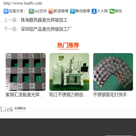
http://www.lsadfs.com
铝合金激光焊接
百度分享：
QQ空间
新浪微博
腾讯微博
人人网
微信
上一篇：
珠海散热器激光焊接加工
紫铜产品激光焊
下一篇：
深圳铝产品激光焊接加工厂
接
热门推荐
紫铜汇流板激光焊接加工
阳江不锈钢刀柄自动激光焊接机
不锈钢窗花灯饰手持式激光焊接机