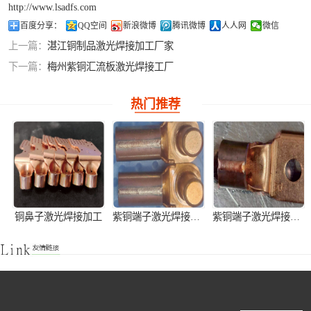
http://www.lsadfs.com
铝合金激光焊接
百度分享：
QQ空间
新浪微博
腾讯微博
人人网
微信
上一篇：
湛江铜制品激光焊接加工厂家
紫铜产品激光焊
下一篇：
梅州紫铜汇流板激光焊接工厂
接
热门推荐
铜鼻子激光焊接加工
紫铜端子激光焊接产品加工
紫铜端子激光焊接加工