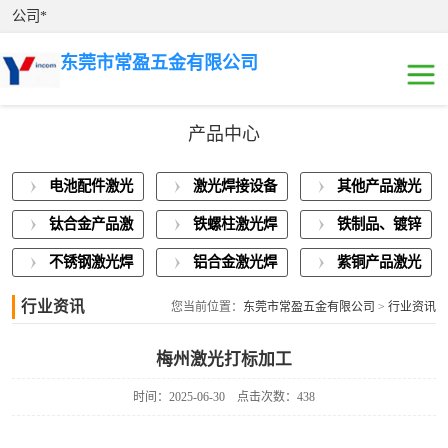
公司*
东莞市常盈五金有限公司
产品中心
电池配件激光焊
电池配件激光
激光焊接设备
其他产品激光
接
激光焊接设备展
焊接
展示
焊接
钛合金产品激
铁螺柱激光焊
铁制品、镀锌
示
其他产品激光焊
光焊接
接加工
板激光焊接
不锈钢激光焊
铝合金激光焊
紫铜产品激光
接
钛合金产品激光
接
接
焊接
行业资讯
您当前位置：
东莞市常盈五金有限公司
>
行业资讯
焊接
铁螺柱激光焊接
梅州激光打标加工
加工
铁制品、镀锌板
时间：2025-06-30
点击次数：438
激光焊接
不锈钢激光焊接