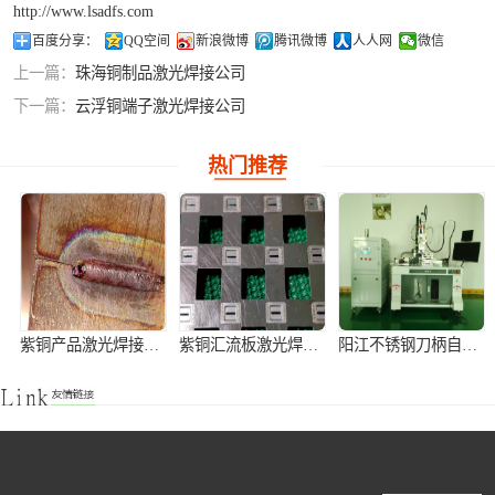
http://www.lsadfs.com
铝合金激光焊接
百度分享：
QQ空间
新浪微博
腾讯微博
人人网
微信
上一篇：
珠海铜制品激光焊接公司
紫铜产品激光焊
下一篇：
云浮铜端子激光焊接公司
接
热门推荐
紫铜产品激光焊接加工
紫铜汇流板激光焊接加工
阳江不锈钢刀柄自动激光焊接机