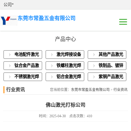
公司*
东莞市常盈五金有限公司
产品中心
电池配件激光焊
电池配件激光
激光焊接设备
其他产品激光
接
激光焊接设备展
焊接
展示
焊接
钛合金产品激
铁螺柱激光焊
铁制品、镀锌
示
其他产品激光焊
光焊接
接加工
板激光焊接
不锈钢激光焊
铝合金激光焊
紫铜产品激光
接
钛合金产品激光
接
接
焊接
行业资讯
您当前位置：
东莞市常盈五金有限公司
>
行业资讯
焊接
铁螺柱激光焊接
佛山激光打标公司
加工
铁制品、镀锌板
时间：2025-04-30
点击次数：410
激光焊接
不锈钢激光焊接