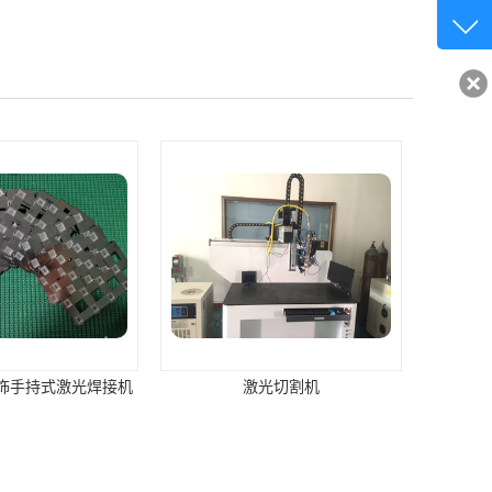
客服q
32840
饰手持式激光焊接机
激光切割机