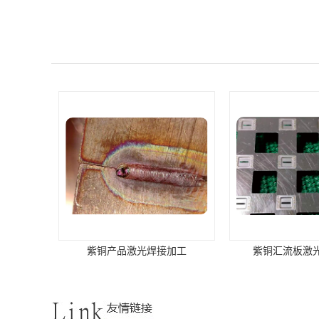
紫铜产品激光焊接加工
紫铜汇流板激