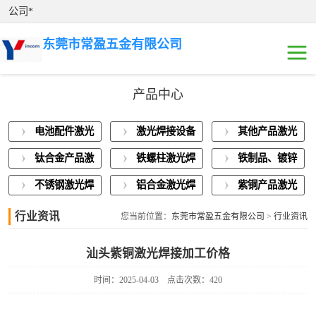
公司*
东莞市常盈五金有限公司
产品中心
电池配件激光焊
电池配件激光
激光焊接设备
其他产品激光
接
激光焊接设备展
焊接
展示
焊接
钛合金产品激
铁螺柱激光焊
铁制品、镀锌
示
其他产品激光焊
光焊接
接加工
板激光焊接
不锈钢激光焊
铝合金激光焊
紫铜产品激光
接
钛合金产品激光
接
接
焊接
行业资讯
您当前位置：
东莞市常盈五金有限公司
>
行业资讯
焊接
铁螺柱激光焊接
汕头紫铜激光焊接加工价格
加工
铁制品、镀锌板
时间：2025-04-03
点击次数：420
激光焊接
不锈钢激光焊接