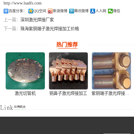
http://www.lsadfs.com
铝合金激光焊接
百度分享：
QQ空间
新浪微博
腾讯微博
人人网
微信
上一篇：
深圳激光焊接厂家
紫铜产品激光焊
下一篇：
珠海紫铜端子激光焊接加工价格
接
热门推荐
激光切管机
铜鼻子激光焊接加工
紫铜端子激光焊接产品加工