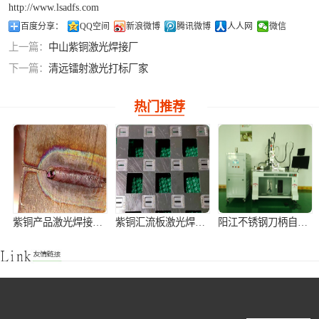
http://www.lsadfs.com
铝合金激光焊接
百度分享：
QQ空间
新浪微博
腾讯微博
人人网
微信
上一篇：
中山紫铜激光焊接厂
紫铜产品激光焊
下一篇：
清远镭射激光打标厂家
接
热门推荐
紫铜产品激光焊接加工
紫铜汇流板激光焊接加工
阳江不锈钢刀柄自动激光焊接机