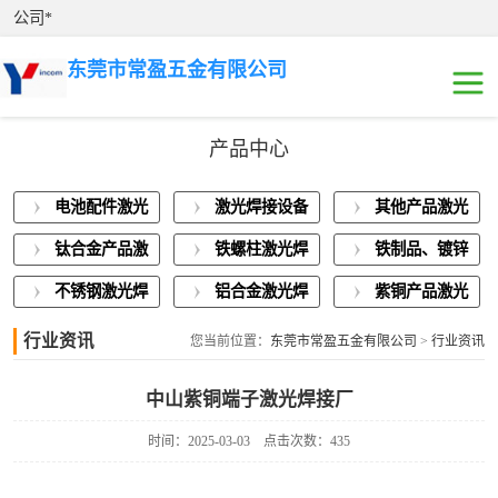
公司*
东莞市常盈五金有限公司
产品中心
电池配件激光焊
电池配件激光
激光焊接设备
其他产品激光
接
激光焊接设备展
焊接
展示
焊接
钛合金产品激
铁螺柱激光焊
铁制品、镀锌
示
其他产品激光焊
光焊接
接加工
板激光焊接
不锈钢激光焊
铝合金激光焊
紫铜产品激光
接
钛合金产品激光
接
接
焊接
行业资讯
您当前位置：
东莞市常盈五金有限公司
>
行业资讯
焊接
铁螺柱激光焊接
中山紫铜端子激光焊接厂
加工
铁制品、镀锌板
时间：2025-03-03
点击次数：435
激光焊接
不锈钢激光焊接