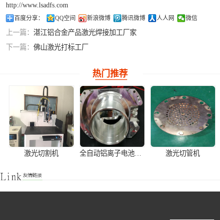
http://www.lsadfs.com
铝合金激光焊接
百度分享：
QQ空间
新浪微博
腾讯微博
人人网
微信
上一篇：
湛江铝合金产品激光焊接加工厂家
紫铜产品激光焊
下一篇：
佛山激光打标工厂
接
热门推荐
激光切割机
全自动铝离子电池壳激光焊接机
激光切管机