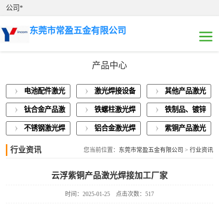
公司*
东莞市常盈五金有限公司
产品中心
电池配件激光焊
电池配件激光
激光焊接设备
其他产品激光
接
激光焊接设备展
焊接
展示
焊接
钛合金产品激
铁螺柱激光焊
铁制品、镀锌
示
其他产品激光焊
光焊接
接加工
板激光焊接
不锈钢激光焊
铝合金激光焊
紫铜产品激光
接
钛合金产品激光
接
接
焊接
行业资讯
您当前位置：
东莞市常盈五金有限公司
>
行业资讯
焊接
铁螺柱激光焊接
云浮紫铜产品激光焊接加工厂家
加工
铁制品、镀锌板
时间：2025-01-25
点击次数：517
激光焊接
不锈钢激光焊接