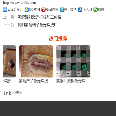
http://www.lsadfs.com
铝合金激光焊接
百度分享：
QQ空间
新浪微博
腾讯微博
人人网
微信
上一篇：
河源镭射激光打标加工价格
紫铜产品激光焊
下一篇：
揭阳紫铜端子激光焊接厂
接
热门推荐
紫铜端子激光焊接加工
紫铜产品激光焊接加工
紫铜汇流板激光焊接加工