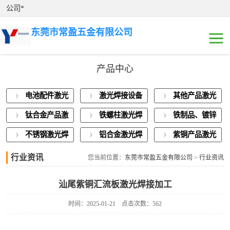
公司*
东莞市常盈五金有限公司
产品中心
电池配件激光焊
电池配件激光
激光焊接设备
其他产品激光
接
激光焊接设备展
焊接
展示
焊接
钛合金产品激
铁螺柱激光焊
铁制品、镀锌
示
其他产品激光焊
光焊接
接加工
板激光焊接
不锈钢激光焊
铝合金激光焊
紫铜产品激光
接
钛合金产品激光
接
接
焊接
行业资讯
您当前位置：
东莞市常盈五金有限公司
>
行业资讯
焊接
铁螺柱激光焊接
汕尾紫铜汇流板激光焊接加工
加工
铁制品、镀锌板
时间：2025-01-21
点击次数：562
激光焊接
不锈钢激光焊接