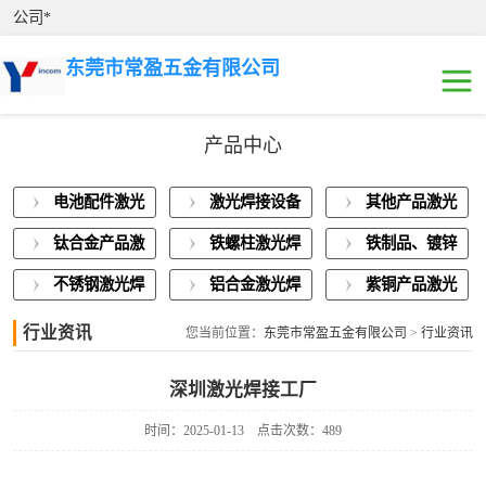
公司*
东莞市常盈五金有限公司
产品中心
电池配件激光焊
电池配件激光
激光焊接设备
其他产品激光
接
激光焊接设备展
焊接
展示
焊接
钛合金产品激
铁螺柱激光焊
铁制品、镀锌
示
其他产品激光焊
光焊接
接加工
板激光焊接
不锈钢激光焊
铝合金激光焊
紫铜产品激光
接
钛合金产品激光
接
接
焊接
行业资讯
您当前位置：
东莞市常盈五金有限公司
>
行业资讯
焊接
铁螺柱激光焊接
深圳激光焊接工厂
加工
铁制品、镀锌板
时间：2025-01-13
点击次数：489
激光焊接
不锈钢激光焊接