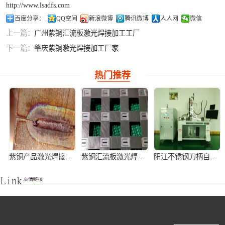
http://www.lsadfs.com
铝合金激光焊接
百度分享：
QQ空间
新浪微博
腾讯微博
人人网
微信
上一篇：
广州紫铜汇流板激光焊接加工工厂
紫铜产品激光焊
下一篇：
肇庆紫铜激光焊接加工厂家
接
热门推荐
紫铜产品激光焊接加工
紫铜汇流板激光焊接加工
阳江不锈钢刀柄自动激光焊接机