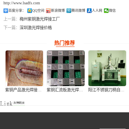
http://www.lsadfs.com
铝合金激光焊接
百度分享：
QQ空间
新浪微博
腾讯微博
人人网
微信
上一篇：
梅州紫铜激光焊接工厂
紫铜产品激光焊
下一篇：
深圳激光焊接价格
接
热门推荐
紫铜产品激光焊接加工
紫铜汇流板激光焊接加工
阳江不锈钢刀柄自动激光焊接机