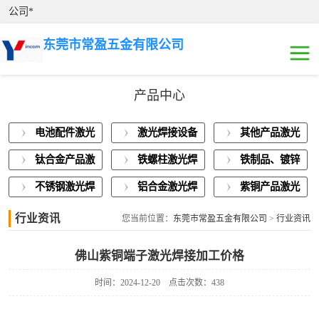
公司*
东莞市常盈五金有限公司
产品中心
电池配件激光焊
电池配件激光
激光焊接设备
其他产品激光
接
激光焊接设备展
焊接
展示
焊接
钛合金产品激
铁螺柱激光焊
铁制品、镀锌
示
其他产品激光焊
光焊接
接加工
板激光焊接
不锈钢激光焊
铝合金激光焊
紫铜产品激光
接
钛合金产品激光
接
接
焊接
行业资讯
您当前位置：
东莞市常盈五金有限公司
>
行业资讯
焊接
铁螺柱激光焊接
佛山紫铜端子激光焊接加工价格
加工
铁制品、镀锌板
时间：2024-12-20
点击次数：438
激光焊接
不锈钢激光焊接