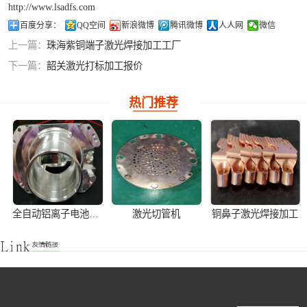
http://www.lsadfs.com
铝合金激光焊接
百度分享：
QQ空间
新浪微博
腾讯微博
人人网
微信
上一篇：
珠海紫铜端子激光焊接加工工厂
紫铜产品激光焊
下一篇：
韶关激光打标加工报价
接
热门推荐
全自动铝离子电池壳激光焊接机
激光切管机
铜鼻子激光焊接加工