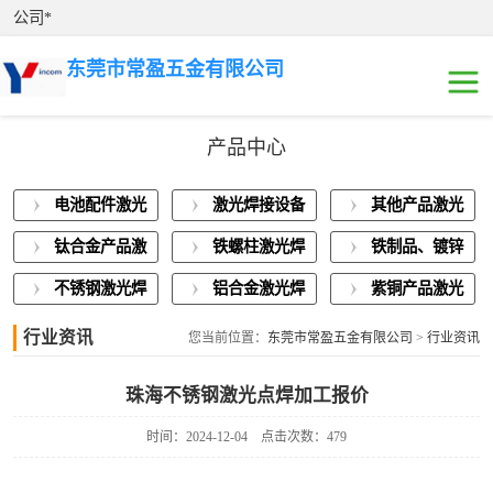
公司*
东莞市常盈五金有限公司
产品中心
电池配件激光焊
电池配件激光
激光焊接设备
其他产品激光
接
激光焊接设备展
焊接
展示
焊接
钛合金产品激
铁螺柱激光焊
铁制品、镀锌
示
其他产品激光焊
光焊接
接加工
板激光焊接
不锈钢激光焊
铝合金激光焊
紫铜产品激光
接
钛合金产品激光
接
接
焊接
行业资讯
您当前位置：
东莞市常盈五金有限公司
>
行业资讯
焊接
铁螺柱激光焊接
珠海不锈钢激光点焊加工报价
加工
铁制品、镀锌板
时间：2024-12-04
点击次数：479
激光焊接
不锈钢激光焊接