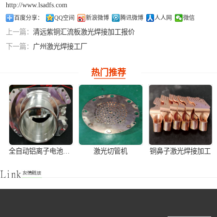
http://www.lsadfs.com
铝合金激光焊接
百度分享：
QQ空间
新浪微博
腾讯微博
人人网
微信
上一篇：
清远紫铜汇流板激光焊接加工报价
紫铜产品激光焊
下一篇：
广州激光焊接工厂
接
热门推荐
全自动铝离子电池壳激光焊接机
激光切管机
铜鼻子激光焊接加工