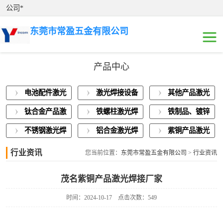
公司*
东莞市常盈五金有限公司
产品中心
电池配件激光焊
电池配件激光
激光焊接设备
其他产品激光
接
激光焊接设备展
焊接
展示
焊接
钛合金产品激
铁螺柱激光焊
铁制品、镀锌
示
其他产品激光焊
光焊接
接加工
板激光焊接
不锈钢激光焊
铝合金激光焊
紫铜产品激光
接
钛合金产品激光
接
接
焊接
行业资讯
您当前位置：
东莞市常盈五金有限公司
>
行业资讯
焊接
铁螺柱激光焊接
茂名紫铜产品激光焊接厂家
加工
铁制品、镀锌板
时间：2024-10-17
点击次数：549
激光焊接
不锈钢激光焊接