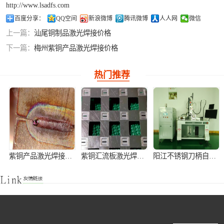
http://www.lsadfs.com
铝合金激光焊接
百度分享：
QQ空间
新浪微博
腾讯微博
人人网
微信
上一篇：
汕尾铜制品激光焊接价格
紫铜产品激光焊
下一篇：
梅州紫铜产品激光焊接价格
接
热门推荐
紫铜产品激光焊接加工
紫铜汇流板激光焊接加工
阳江不锈钢刀柄自动激光焊接机