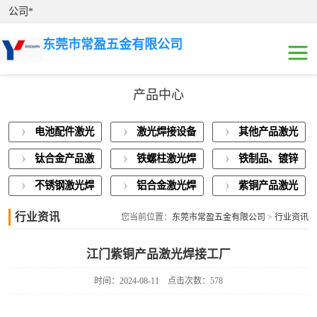
公司*
东莞市常盈五金有限公司
产品中心
电池配件激光焊
电池配件激光
激光焊接设备
其他产品激光
接
激光焊接设备展
焊接
展示
焊接
钛合金产品激
铁螺柱激光焊
铁制品、镀锌
示
其他产品激光焊
光焊接
接加工
板激光焊接
不锈钢激光焊
铝合金激光焊
紫铜产品激光
接
钛合金产品激光
接
接
焊接
行业资讯
您当前位置：
东莞市常盈五金有限公司
>
行业资讯
焊接
铁螺柱激光焊接
江门紫铜产品激光焊接工厂
加工
铁制品、镀锌板
时间：2024-08-11
点击次数：578
激光焊接
不锈钢激光焊接