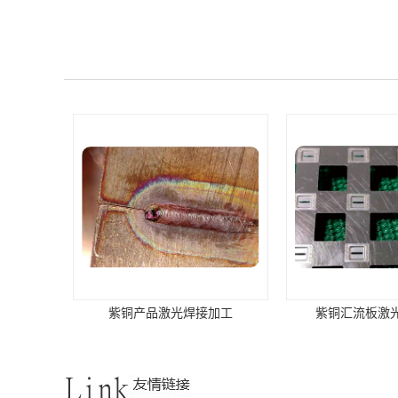
紫铜产品激光焊接加工
紫铜汇流板激