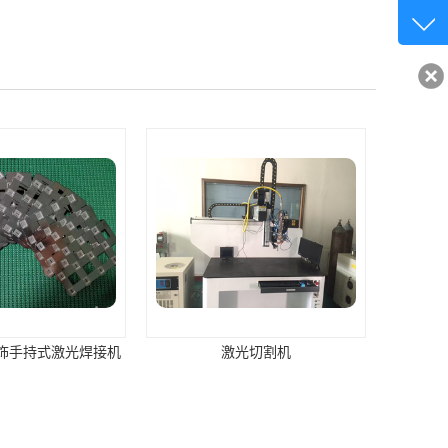
客服q
32840
饰手持式激光焊接机
激光切割机