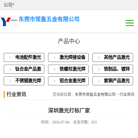
公司*
东莞市常盈五金有限公司
产品中心
电池配件激光焊
电池配件激光
激光焊接设备
其他产品激光
接
激光焊接设备展
焊接
展示
焊接
钛合金产品激
铁螺柱激光焊
铁制品、镀锌
示
其他产品激光焊
光焊接
接加工
板激光焊接
不锈钢激光焊
铝合金激光焊
紫铜产品激光
接
钛合金产品激光
接
接
焊接
行业资讯
您当前位置：
东莞市常盈五金有限公司
>
行业资讯
焊接
铁螺柱激光焊接
深圳激光打标厂家
加工
铁制品、镀锌板
时间：2024-07-04
点击次数：631
激光焊接
不锈钢激光焊接