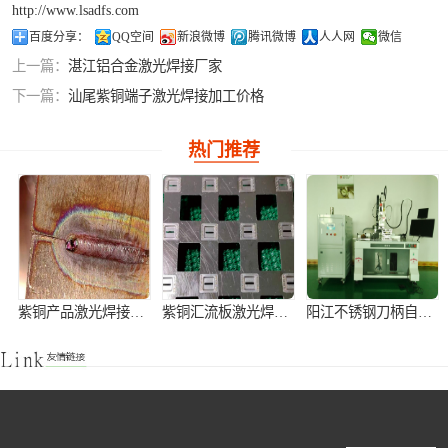
http://www.lsadfs.com
铝合金激光焊接
百度分享：
QQ空间
新浪微博
腾讯微博
人人网
微信
上一篇：
湛江铝合金激光焊接厂家
紫铜产品激光焊
下一篇：
汕尾紫铜端子激光焊接加工价格
接
热门推荐
紫铜产品激光焊接加工
紫铜汇流板激光焊接加工
阳江不锈钢刀柄自动激光焊接机