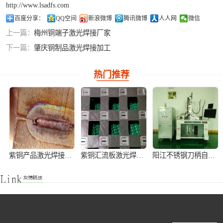
http://www.lsadfs.com
铝合金激光焊接
百度分享：
QQ空间
新浪微博
腾讯微博
人人网
微信
上一篇：
梅州铜端子激光焊接厂家
紫铜产品激光焊
下一篇：
肇庆铜制品激光焊接加工
接
热门推荐
紫铜产品激光焊接加工
紫铜汇流板激光焊接加工
阳江不锈钢刀柄自动激光焊接机