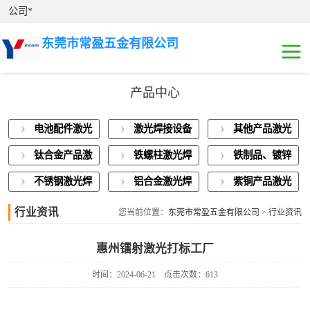
公司*
东莞市常盈五金有限公司
产品中心
电池配件激光焊
电池配件激光
激光焊接设备
其他产品激光
接
激光焊接设备展
焊接
展示
焊接
钛合金产品激
铁螺柱激光焊
铁制品、镀锌
示
其他产品激光焊
光焊接
接加工
板激光焊接
不锈钢激光焊
铝合金激光焊
紫铜产品激光
接
钛合金产品激光
接
接
焊接
行业资讯
您当前位置：
东莞市常盈五金有限公司
>
行业资讯
焊接
铁螺柱激光焊接
惠州镭射激光打标工厂
加工
铁制品、镀锌板
时间：2024-06-21
点击次数：613
激光焊接
不锈钢激光焊接