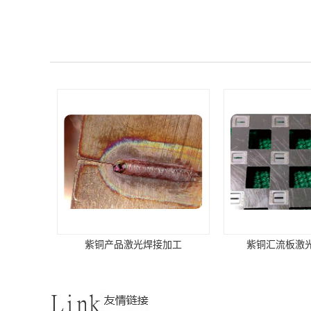
紫铜产品激光焊接加工
紫铜汇流板激