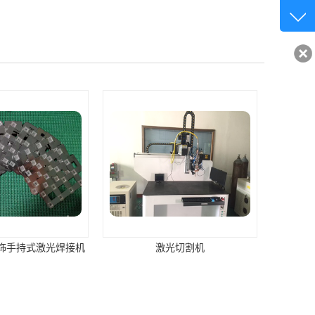
客服q
32840
饰手持式激光焊接机
激光切割机