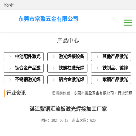
公司*
东莞市常盈五金有限公司
产品中心
电池配件激光焊
电池配件激光
激光焊接设备
其他产品激光
接
激光焊接设备展
焊接
展示
焊接
钛合金产品激
铁螺柱激光焊
铁制品、镀锌
示
其他产品激光焊
光焊接
接加工
板激光焊接
不锈钢激光焊
铝合金激光焊
紫铜产品激光
接
钛合金产品激光
接
接
焊接
行业资讯
您当前位置：
东莞市常盈五金有限公司
>
行业资讯
焊接
铁螺柱激光焊接
湛江紫铜汇流板激光焊接加工厂家
加工
铁制品、镀锌板
时间：2024-05-13
点击次数：626
激光焊接
不锈钢激光焊接