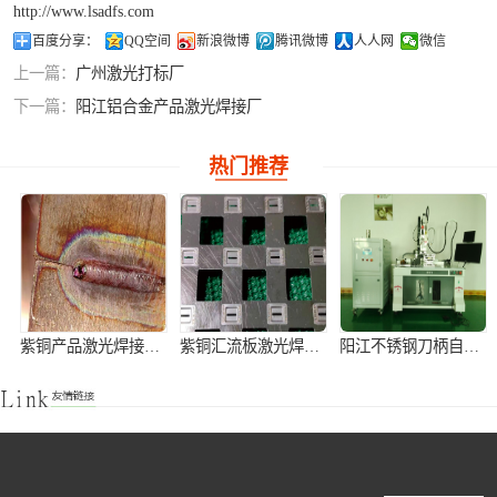
http://www.lsadfs.com
铝合金激光焊接
百度分享：
QQ空间
新浪微博
腾讯微博
人人网
微信
上一篇：
广州激光打标厂
紫铜产品激光焊
下一篇：
阳江铝合金产品激光焊接厂
接
热门推荐
紫铜产品激光焊接加工
紫铜汇流板激光焊接加工
阳江不锈钢刀柄自动激光焊接机