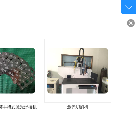
客服q
32840
饰手持式激光焊接机
激光切割机