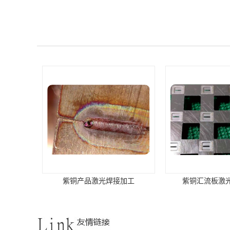
紫铜产品激光焊接加工
紫铜汇流板激