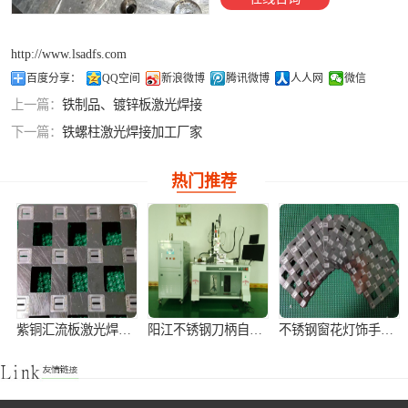
铝合金激光焊接
http://www.lsadfs.com
紫铜产品激光焊
百度分享：
QQ空间
新浪微博
腾讯微博
人人网
微信
上一篇：
铁制品、镀锌板激光焊接
接
下一篇：
铁螺柱激光焊接加工厂家
热门推荐
紫铜汇流板激光焊接加工
阳江不锈钢刀柄自动激光焊接机
不锈钢窗花灯饰手持式激光焊接机