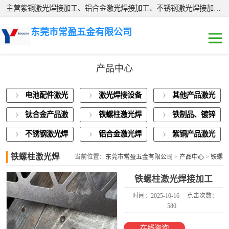
主营紫铜激光焊接加工、铝合金激光焊接加工、不锈钢激光焊接加工、铁制品、镀锌板激光焊接加工，有需要欢迎咨询!
东莞市常盈五金有限公司
产品中心
电池配件激光焊
电池配件激光
激光焊接设备
其他产品激光
接
激光焊接设备展
焊接
展示
焊接
钛合金产品激
铁螺柱激光焊
铁制品、镀锌
示
其他产品激光焊
光焊接
接加工
板激光焊接
不锈钢激光焊
铝合金激光焊
紫铜产品激光
接
钛合金产品激光
接
接
焊接
铁螺柱激光焊
当前位置：
东莞市常盈五金有限公司
>
产品中心
>
铁螺
接加工
柱激光焊接加工
焊接
铁螺柱激光焊接
铁螺柱激光焊接加工
加工
时间：2025-10-16
点击次数：
铁制品、镀锌板
580
激光焊接
不锈钢激光焊接
在线咨询